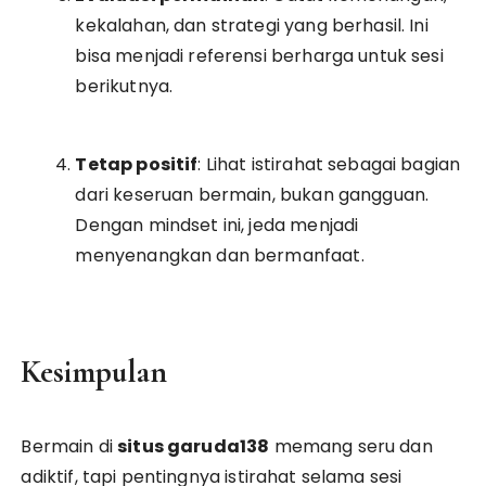
kekalahan, dan strategi yang berhasil. Ini
bisa menjadi referensi berharga untuk sesi
berikutnya.
Tetap positif
: Lihat istirahat sebagai bagian
dari keseruan bermain, bukan gangguan.
Dengan mindset ini, jeda menjadi
menyenangkan dan bermanfaat.
Kesimpulan
Bermain di
situs garuda138
memang seru dan
adiktif, tapi pentingnya istirahat selama sesi