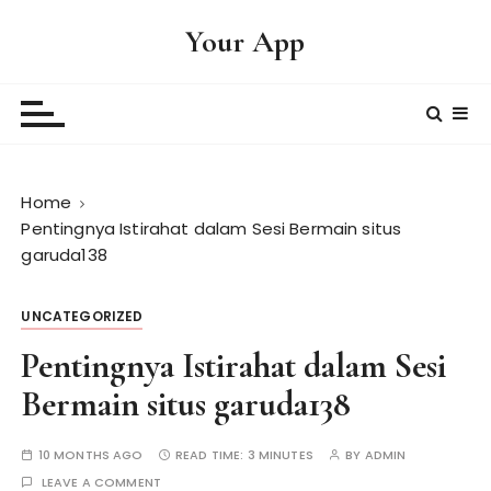
S
Your App
k
i
p
t
o
c
Home
o
Pentingnya Istirahat dalam Sesi Bermain situs
n
garuda138
t
e
n
UNCATEGORIZED
t
Pentingnya Istirahat dalam Sesi
Bermain situs garuda138
10 MONTHS AGO
READ TIME:
3 MINUTES
BY
ADMIN
LEAVE A COMMENT