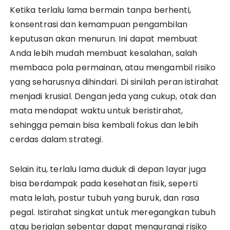
Ketika terlalu lama bermain tanpa berhenti,
konsentrasi dan kemampuan pengambilan
keputusan akan menurun. Ini dapat membuat
Anda lebih mudah membuat kesalahan, salah
membaca pola permainan, atau mengambil risiko
yang seharusnya dihindari. Di sinilah peran istirahat
menjadi krusial. Dengan jeda yang cukup, otak dan
mata mendapat waktu untuk beristirahat,
sehingga pemain bisa kembali fokus dan lebih
cerdas dalam strategi.
Selain itu, terlalu lama duduk di depan layar juga
bisa berdampak pada kesehatan fisik, seperti
mata lelah, postur tubuh yang buruk, dan rasa
pegal. Istirahat singkat untuk meregangkan tubuh
atau berjalan sebentar dapat mengurangi risiko