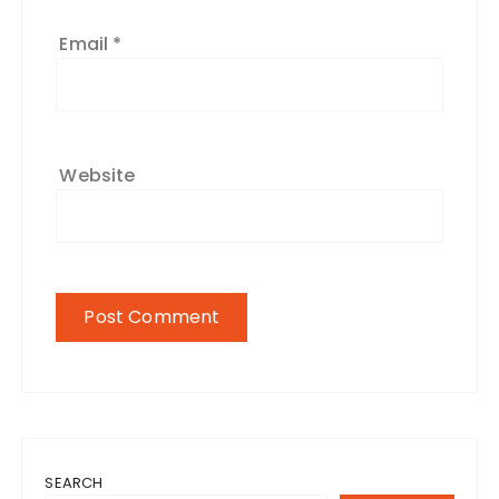
Email
*
Website
SEARCH