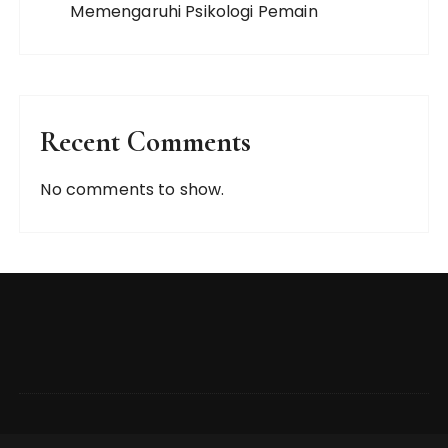
Memengaruhi Psikologi Pemain
Recent Comments
No comments to show.