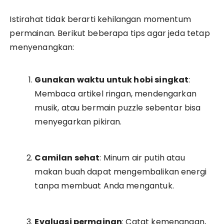
Istirahat tidak berarti kehilangan momentum
permainan. Berikut beberapa tips agar jeda tetap
menyenangkan:
Gunakan waktu untuk hobi singkat
:
Membaca artikel ringan, mendengarkan
musik, atau bermain puzzle sebentar bisa
menyegarkan pikiran.
Camilan sehat
: Minum air putih atau
makan buah dapat mengembalikan energi
tanpa membuat Anda mengantuk.
Evaluasi permainan
: Catat kemenangan,