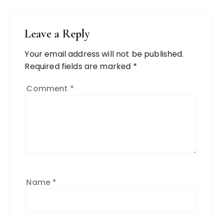
Leave a Reply
Your email address will not be published.
Required fields are marked
*
Comment
*
Name
*