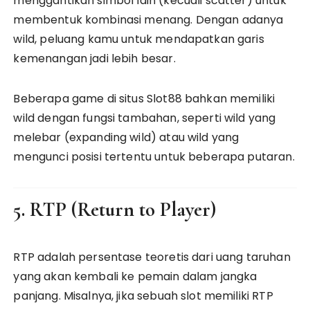
menggantikan simbol lain (kecuali scatter) untuk
membentuk kombinasi menang. Dengan adanya
wild, peluang kamu untuk mendapatkan garis
kemenangan jadi lebih besar.
Beberapa game di situs Slot88 bahkan memiliki
wild dengan fungsi tambahan, seperti wild yang
melebar (expanding wild) atau wild yang
mengunci posisi tertentu untuk beberapa putaran.
5.
RTP (Return to Player)
RTP adalah persentase teoretis dari uang taruhan
yang akan kembali ke pemain dalam jangka
panjang. Misalnya, jika sebuah slot memiliki RTP