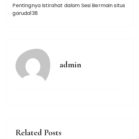
Pentingnya Istirahat dalam Sesi Bermain situs
garuda138
admin
Related Posts