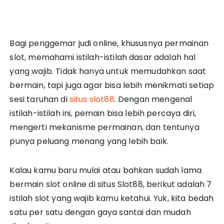
Bagi penggemar judi online, khususnya permainan
slot, memahami istilah-istilah dasar adalah hal
yang wajib. Tidak hanya untuk memudahkan saat
bermain, tapi juga agar bisa lebih menikmati setiap
sesi taruhan di
situs slot88
. Dengan mengenal
istilah-istilah ini, pemain bisa lebih percaya diri,
mengerti mekanisme permainan, dan tentunya
punya peluang menang yang lebih baik.
Kalau kamu baru mulai atau bahkan sudah lama
bermain slot online di situs Slot88, berikut adalah 7
istilah slot yang wajib kamu ketahui. Yuk, kita bedah
satu per satu dengan gaya santai dan mudah