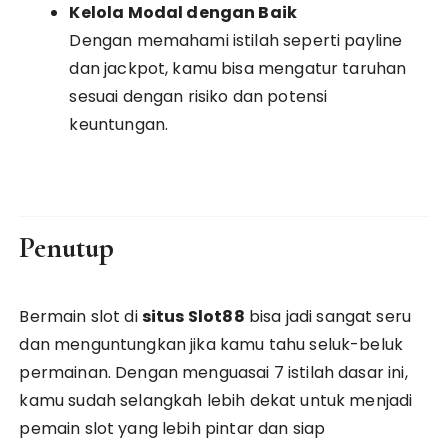
Kelola Modal dengan Baik
Dengan memahami istilah seperti payline
dan jackpot, kamu bisa mengatur taruhan
sesuai dengan risiko dan potensi
keuntungan.
Penutup
Bermain slot di
situs Slot88
bisa jadi sangat seru
dan menguntungkan jika kamu tahu seluk-beluk
permainan. Dengan menguasai 7 istilah dasar ini,
kamu sudah selangkah lebih dekat untuk menjadi
pemain slot yang lebih pintar dan siap