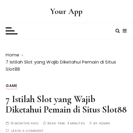
S
Your App
k
i
p
t
o
c
Home
o
7 Istilah Slot yang Wajib Diketahui Pemain di Situs
n
Slot88
t
e
n
GAME
t
7 Istilah Slot yang Wajib
Diketahui Pemain di Situs Slot88
10 MONTHS AGO
READ TIME:
3 MINUTES
BY
ADMIN
LEAVE A COMMENT