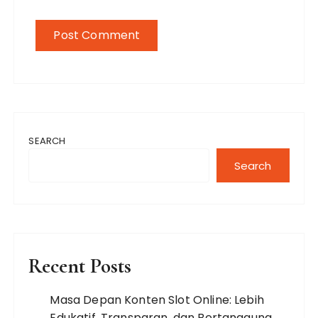
SEARCH
Search
Recent Posts
Masa Depan Konten Slot Online: Lebih
Edukatif, Transparan, dan Bertanggung