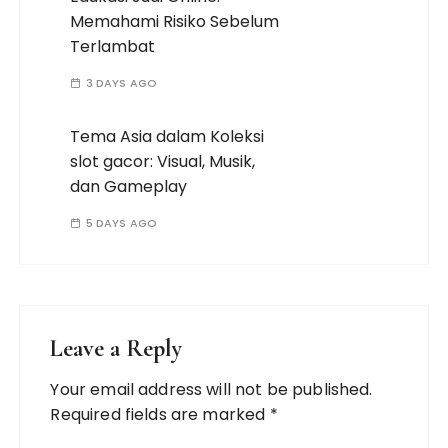
Memahami Risiko Sebelum
Terlambat
3 DAYS AGO
Tema Asia dalam Koleksi
slot gacor: Visual, Musik,
dan Gameplay
5 DAYS AGO
Leave a Reply
Your email address will not be published.
Required fields are marked
*