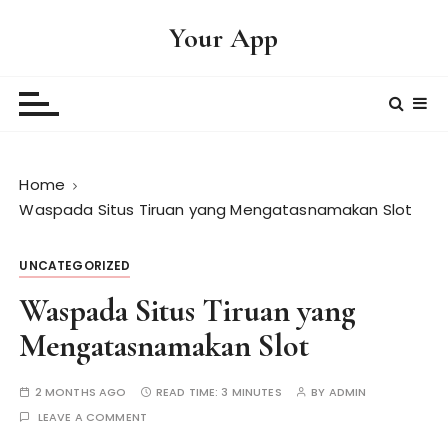
S
Your App
k
i
p
t
o
c
Home
o
Waspada Situs Tiruan yang Mengatasnamakan Slot
n
t
e
UNCATEGORIZED
n
Waspada Situs Tiruan yang
t
Mengatasnamakan Slot
2 MONTHS AGO
READ TIME:
3 MINUTES
BY
ADMIN
LEAVE A COMMENT