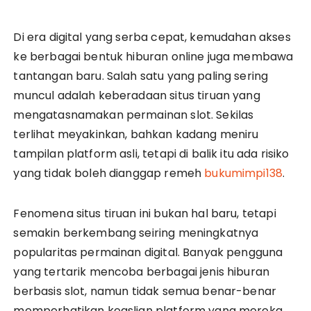
Di era digital yang serba cepat, kemudahan akses
ke berbagai bentuk hiburan online juga membawa
tantangan baru. Salah satu yang paling sering
muncul adalah keberadaan situs tiruan yang
mengatasnamakan permainan slot. Sekilas
terlihat meyakinkan, bahkan kadang meniru
tampilan platform asli, tetapi di balik itu ada risiko
yang tidak boleh dianggap remeh
bukumimpi138
.
Fenomena situs tiruan ini bukan hal baru, tetapi
semakin berkembang seiring meningkatnya
popularitas permainan digital. Banyak pengguna
yang tertarik mencoba berbagai jenis hiburan
berbasis slot, namun tidak semua benar-benar
memperhatikan keaslian platform yang mereka