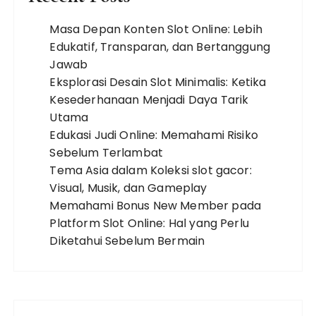
Masa Depan Konten Slot Online: Lebih
Edukatif, Transparan, dan Bertanggung
Jawab
Eksplorasi Desain Slot Minimalis: Ketika
Kesederhanaan Menjadi Daya Tarik
Utama
Edukasi Judi Online: Memahami Risiko
Sebelum Terlambat
Tema Asia dalam Koleksi slot gacor:
Visual, Musik, dan Gameplay
Memahami Bonus New Member pada
Platform Slot Online: Hal yang Perlu
Diketahui Sebelum Bermain