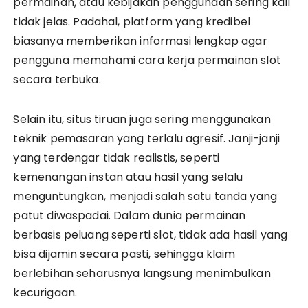
permainan, atau kebijakan penggunaan sering kali
tidak jelas. Padahal, platform yang kredibel
biasanya memberikan informasi lengkap agar
pengguna memahami cara kerja permainan slot
secara terbuka.
Selain itu, situs tiruan juga sering menggunakan
teknik pemasaran yang terlalu agresif. Janji-janji
yang terdengar tidak realistis, seperti
kemenangan instan atau hasil yang selalu
menguntungkan, menjadi salah satu tanda yang
patut diwaspadai. Dalam dunia permainan
berbasis peluang seperti slot, tidak ada hasil yang
bisa dijamin secara pasti, sehingga klaim
berlebihan seharusnya langsung menimbulkan
kecurigaan.