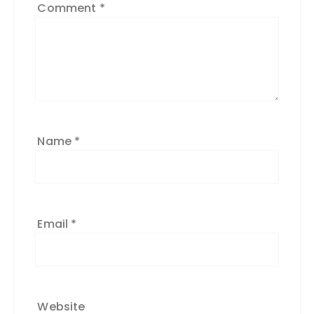
Comment
*
Name
*
Email
*
Website