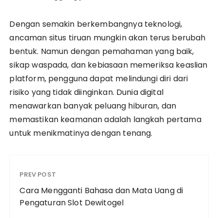
Dengan semakin berkembangnya teknologi,
ancaman situs tiruan mungkin akan terus berubah
bentuk. Namun dengan pemahaman yang baik,
sikap waspada, dan kebiasaan memeriksa keaslian
platform, pengguna dapat melindungi diri dari
risiko yang tidak diinginkan. Dunia digital
menawarkan banyak peluang hiburan, dan
memastikan keamanan adalah langkah pertama
untuk menikmatinya dengan tenang.
PREV POST
Cara Mengganti Bahasa dan Mata Uang di
Pengaturan Slot Dewitogel