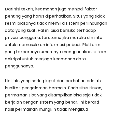
Dari sisi teknis, keamanan juga menjadi faktor
penting yang harus diperhatikan. Situs yang tidak
resmi biasanya tidak memiliki sistem perlindungan
data yang kuat. Hal ini bisa berisiko terhadap
privasi pengguna, terutama jika mereka diminta
untuk memasukkan informasi pribadi. Platform
yang terpercaya umumnya menggunakan sistem
enkripsi untuk menjaga keamanan data
penggunanya.
Hal lain yang sering luput dari perhatian adalah
kualitas pengalaman bermain. Pada situs tiruan,
permainan slot yang ditampilkan bisa saja tidak
berjalan dengan sistem yang benar. Ini berarti
hasil permainan mungkin tidak mengikuti