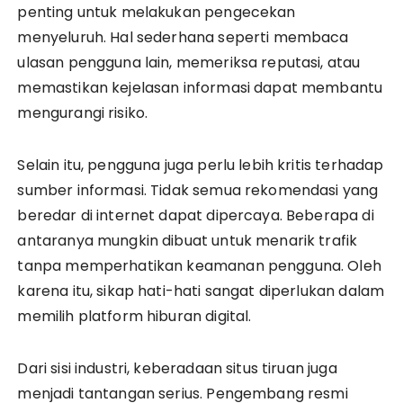
penting untuk melakukan pengecekan
menyeluruh. Hal sederhana seperti membaca
ulasan pengguna lain, memeriksa reputasi, atau
memastikan kejelasan informasi dapat membantu
mengurangi risiko.
Selain itu, pengguna juga perlu lebih kritis terhadap
sumber informasi. Tidak semua rekomendasi yang
beredar di internet dapat dipercaya. Beberapa di
antaranya mungkin dibuat untuk menarik trafik
tanpa memperhatikan keamanan pengguna. Oleh
karena itu, sikap hati-hati sangat diperlukan dalam
memilih platform hiburan digital.
Dari sisi industri, keberadaan situs tiruan juga
menjadi tantangan serius. Pengembang resmi