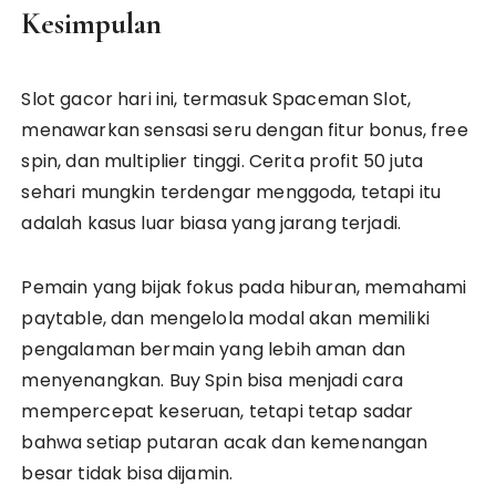
Kesimpulan
Slot gacor hari ini, termasuk Spaceman Slot,
menawarkan sensasi seru dengan fitur bonus, free
spin, dan multiplier tinggi. Cerita profit 50 juta
sehari mungkin terdengar menggoda, tetapi itu
adalah kasus luar biasa yang jarang terjadi.
Pemain yang bijak fokus pada hiburan, memahami
paytable, dan mengelola modal akan memiliki
pengalaman bermain yang lebih aman dan
menyenangkan. Buy Spin bisa menjadi cara
mempercepat keseruan, tetapi tetap sadar
bahwa setiap putaran acak dan kemenangan
besar tidak bisa dijamin.