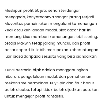
Meskipun profit 50 juta sehari terdengar
menggoda, kenyataannya sangat jarang terjadi.
Mayoritas pemain akan mengalami kemenangan
kecil atau kehilangan modal. Slot gacor hari ini
memang bisa memberi kemenangan lebih sering,
tetapi Maxwin tetap jarang muncul, dan profit
besar seperti itu lebih merupakan keberuntungan
luar biasa daripada sesuatu yang bisa diandalkan.
Kunci bermain bijak adalah menggabungkan
hiburan, pengelolaan modal, dan pemahaman
mekanisme permainan. Buy Spin dan fitur bonus
boleh dicoba, tetapi tidak boleh dijadikan patokan
untuk mengejar profit fantastis.