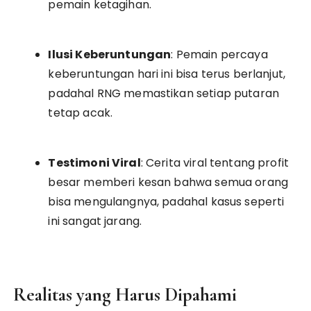
pemain ketagihan.
Ilusi Keberuntungan
: Pemain percaya
keberuntungan hari ini bisa terus berlanjut,
padahal RNG memastikan setiap putaran
tetap acak.
Testimoni Viral
: Cerita viral tentang profit
besar memberi kesan bahwa semua orang
bisa mengulangnya, padahal kasus seperti
ini sangat jarang.
Realitas yang Harus Dipahami