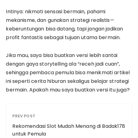
Intinya: nikmati sensasi bermain, pahami
mekanisme, dan gunakan strategi realistis—
keberuntungan bisa datang, tapi jangan jadikan
profit fantastis sebagai tujuan utama bermain.
Jika mau, saya bisa buatkan versi lebih santai
dengan gaya storytelling ala “receh jadi cuan”,
sehingga pembaca pemula bisa menikmati artikel
ini seperti cerita hiburan sekaligus belajar strategi
bermain. Apakah mau saya buatkan versi itu juga?
PREV POST
Rekomendasi Slot Mudah Menang di Badak178
untuk Pemula