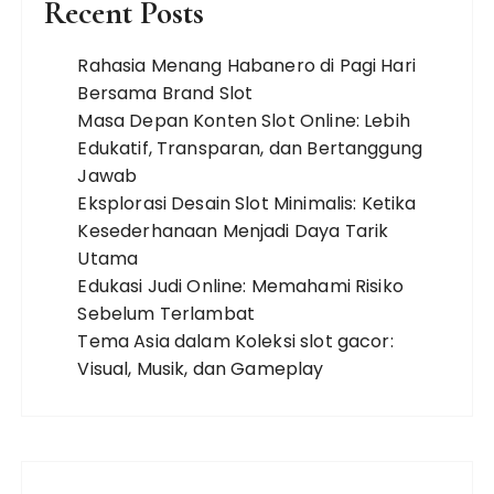
Recent Posts
Rahasia Menang Habanero di Pagi Hari
Bersama Brand Slot
Masa Depan Konten Slot Online: Lebih
Edukatif, Transparan, dan Bertanggung
Jawab
Eksplorasi Desain Slot Minimalis: Ketika
Kesederhanaan Menjadi Daya Tarik
Utama
Edukasi Judi Online: Memahami Risiko
Sebelum Terlambat
Tema Asia dalam Koleksi slot gacor:
Visual, Musik, dan Gameplay