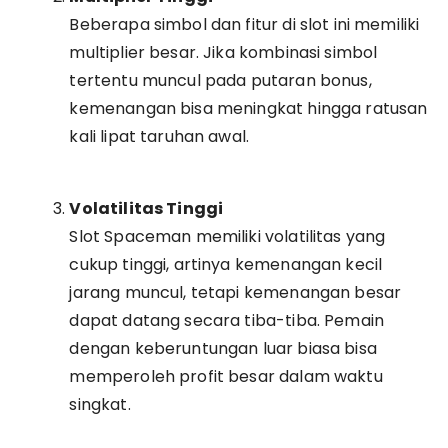
Beberapa simbol dan fitur di slot ini memiliki
multiplier besar. Jika kombinasi simbol
tertentu muncul pada putaran bonus,
kemenangan bisa meningkat hingga ratusan
kali lipat taruhan awal.
Volatilitas Tinggi
Slot Spaceman memiliki volatilitas yang
cukup tinggi, artinya kemenangan kecil
jarang muncul, tetapi kemenangan besar
dapat datang secara tiba-tiba. Pemain
dengan keberuntungan luar biasa bisa
memperoleh profit besar dalam waktu
singkat.