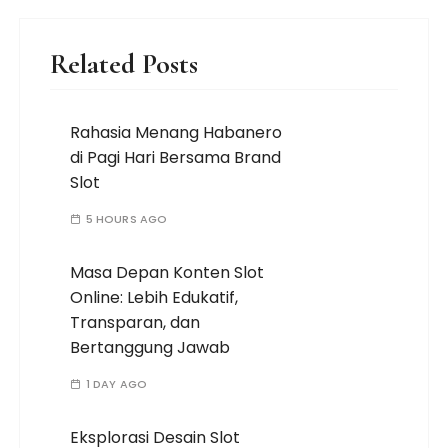
Related Posts
Rahasia Menang Habanero
di Pagi Hari Bersama Brand
Slot
5 HOURS AGO
Masa Depan Konten Slot
Online: Lebih Edukatif,
Transparan, dan
Bertanggung Jawab
1 DAY AGO
Eksplorasi Desain Slot