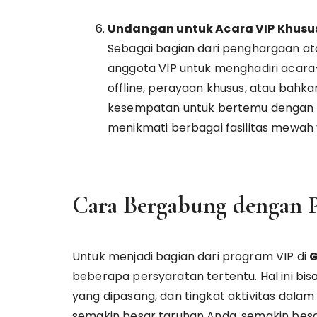
Undangan untuk Acara VIP Khusu
Sebagai bagian dari penghargaan ata
anggota VIP untuk menghadiri acara-
offline, perayaan khusus, atau bahka
kesempatan untuk bertemu dengan pe
menikmati berbagai fasilitas mewah y
Cara Bergabung dengan 
Untuk menjadi bagian dari program VIP di
G
beberapa persyaratan tertentu. Hal ini bi
yang dipasang, dan tingkat aktivitas dala
semakin besar taruhan Anda, semakin bes