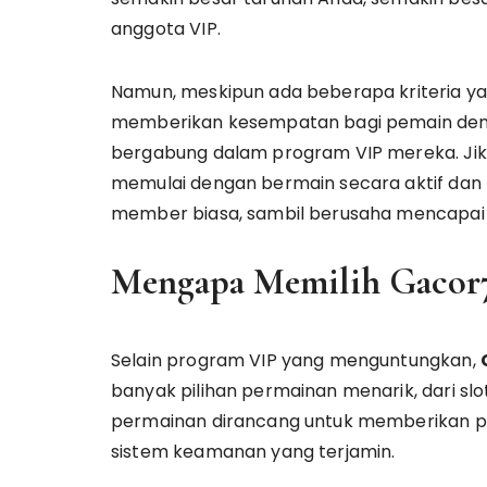
anggota VIP.
Namun, meskipun ada beberapa kriteria ya
memberikan kesempatan bagi pemain deng
bergabung dalam program VIP mereka. Jika
memulai dengan bermain secara aktif dan
member biasa, sambil berusaha mencapai s
Mengapa Memilih Gacor
Selain program VIP yang menguntungkan,
banyak pilihan permainan menarik, dari slo
permainan dirancang untuk memberikan p
sistem keamanan yang terjamin.