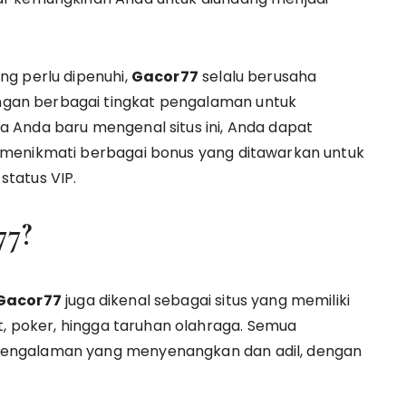
ng perlu dipenuhi,
Gacor77
selalu berusaha
an berbagai tingkat pengalaman untuk
 Anda baru mengenal situs ini, Anda dapat
 menikmati berbagai bonus yang ditawarkan untuk
tatus VIP.
77?
Gacor77
juga dikenal sebagai situs yang memiliki
t, poker, hingga taruhan olahraga. Semua
engalaman yang menyenangkan dan adil, dengan