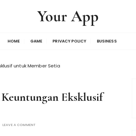
Your App
HOME
GAME
PRIVACY POLICY
BUSINESS
klusif untuk Member Setia​
 Keuntungan Eksklusif
LEAVE A COMMENT