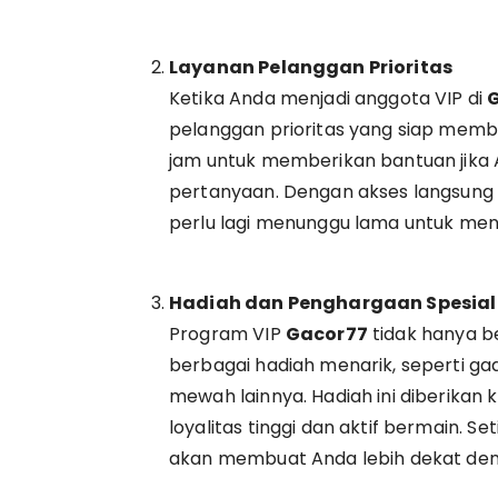
Layanan Pelanggan Prioritas
Ketika Anda menjadi anggota VIP di
pelanggan prioritas yang siap memba
jam untuk memberikan bantuan jika
pertanyaan. Dengan akses langsung 
perlu lagi menunggu lama untuk men
Hadiah dan Penghargaan Spesial
Program VIP
Gacor77
tidak hanya b
berbagai hadiah menarik, seperti gad
mewah lainnya. Hadiah ini diberikan
loyalitas tinggi dan aktif bermain.
akan membuat Anda lebih dekat deng