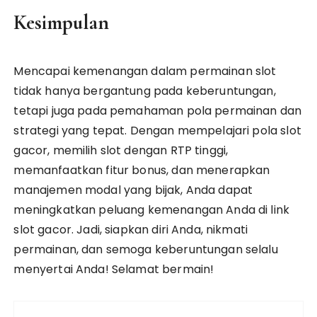
Kesimpulan
Mencapai kemenangan dalam permainan slot
tidak hanya bergantung pada keberuntungan,
tetapi juga pada pemahaman pola permainan dan
strategi yang tepat. Dengan mempelajari pola slot
gacor, memilih slot dengan RTP tinggi,
memanfaatkan fitur bonus, dan menerapkan
manajemen modal yang bijak, Anda dapat
meningkatkan peluang kemenangan Anda di link
slot gacor. Jadi, siapkan diri Anda, nikmati
permainan, dan semoga keberuntungan selalu
menyertai Anda! Selamat bermain!