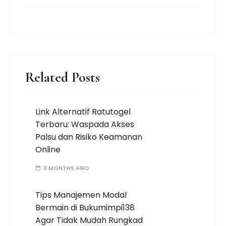
Related Posts
Link Alternatif Ratutogel
Terbaru: Waspada Akses
Palsu dan Risiko Keamanan
Online
3 MONTHS AGO
Tips Manajemen Modal
Bermain di Bukumimpi138
Agar Tidak Mudah Rungkad