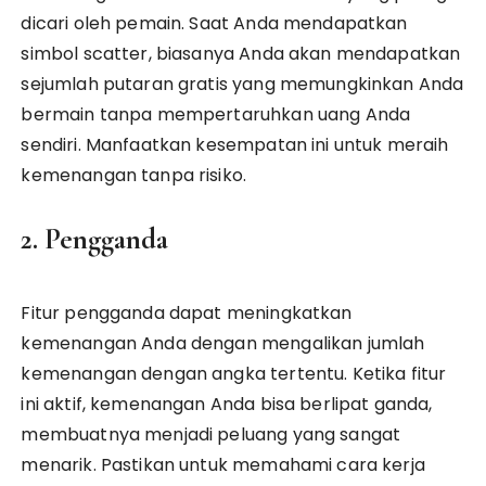
dicari oleh pemain. Saat Anda mendapatkan
simbol scatter, biasanya Anda akan mendapatkan
sejumlah putaran gratis yang memungkinkan Anda
bermain tanpa mempertaruhkan uang Anda
sendiri. Manfaatkan kesempatan ini untuk meraih
kemenangan tanpa risiko.
2.
Pengganda
Fitur pengganda dapat meningkatkan
kemenangan Anda dengan mengalikan jumlah
kemenangan dengan angka tertentu. Ketika fitur
ini aktif, kemenangan Anda bisa berlipat ganda,
membuatnya menjadi peluang yang sangat
menarik. Pastikan untuk memahami cara kerja