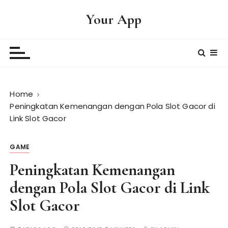
S
Your App
k
i
p
t
o
c
Home
o
Peningkatan Kemenangan dengan Pola Slot Gacor di
n
Link Slot Gacor
t
e
n
GAME
t
Peningkatan Kemenangan
dengan Pola Slot Gacor di Link
Slot Gacor