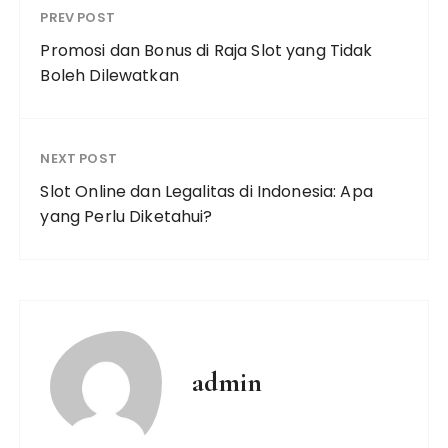
PREV POST
Promosi dan Bonus di Raja Slot yang Tidak
Boleh Dilewatkan
NEXT POST
Slot Online dan Legalitas di Indonesia: Apa
yang Perlu Diketahui?
admin