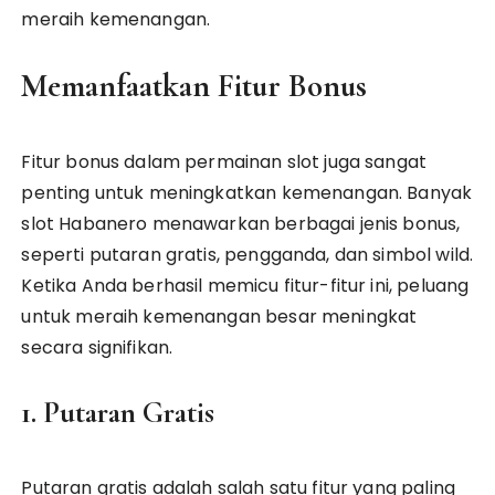
meraih kemenangan.
Memanfaatkan Fitur Bonus
Fitur bonus dalam permainan slot juga sangat
penting untuk meningkatkan kemenangan. Banyak
slot Habanero menawarkan berbagai jenis bonus,
seperti putaran gratis, pengganda, dan simbol wild.
Ketika Anda berhasil memicu fitur-fitur ini, peluang
untuk meraih kemenangan besar meningkat
secara signifikan.
1.
Putaran Gratis
Putaran gratis adalah salah satu fitur yang paling