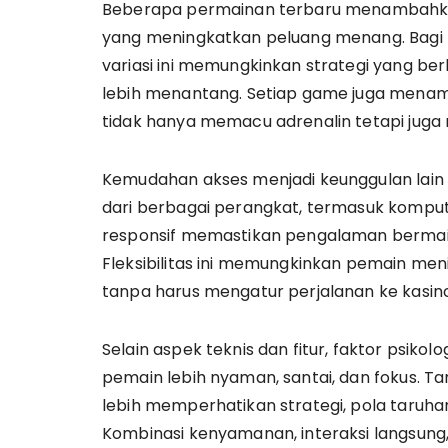
Beberapa permainan terbaru menambahkan 
yang meningkatkan peluang menang. Bagi 
variasi ini memungkinkan strategi yang 
lebih menantang. Setiap game juga menam
tidak hanya memacu adrenalin tetapi juga
Kemudahan akses menjadi keunggulan lain 
dari berbagai perangkat, termasuk komput
responsif memastikan pengalaman bermain t
Fleksibilitas ini memungkinkan pemain meni
tanpa harus mengatur perjalanan ke kasino
Selain aspek teknis dan fitur, faktor psiko
pemain lebih nyaman, santai, dan fokus. T
lebih memperhatikan strategi, pola taruh
Kombinasi kenyamanan, interaksi langsung, 