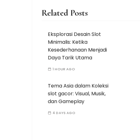
Related Posts
Eksplorasi Desain Slot
Minimalis: Ketika
Kesederhanaan Menjadi
Daya Tarik Utama
1 HOUR AGO
Tema Asia dalam Koleksi
slot gacor: Visual, Musik,
dan Gameplay
4 DAYS AGO