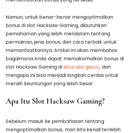
Namun, untuk benar-benar mengoptimalkan
bonus di slot Hacksaw Gaming, dibutuhkan
pemahaman yang lebih mendalam tentang
permainan, jenis bonus, dan cara terbaik untuk
memanfaatkannya. Artikel ini akan membahas
bagaimana Anda dapat memaksimalkan bonus di
slot Hacksaw Gaming di
situs slot gacor
, dan
mengapa ini bisa menjadi langkah cerdas untuk
meraih keuntungan yang lebih besar.
Apa Itu Slot Hacksaw Gaming?
Sebelum masuk ke pembahasan tentang
mengoptimalkan bonus, mari kita kenali terlebih