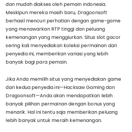
dan mudah diakses oleh pemain Indonesia.
Meskipun mereka masih baru, Dragoonsoft
berhasil mencuri perhatian dengan game-game
yang menawarkan RTP tinggi dan peluang
kemenangan yang menggiurkan. Situs slot gacor
sering kali menyediakan koleksi permainan dari
penyedia ini, memberikan variasi yang lebih
banyak bagi para pemain.
Jika Anda memilih situs yang menyediakan game
dari kedua penyedia ini—Hacksaw Gaming dan
Dragoonsoft—Anda akan mendapatkan lebih
banyak pilihan permainan dengan bonus yang
menarik. Hal ini tentu saja memberikan peluang
lebih banyak untuk meraih kemenangan.