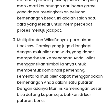
menikmati keuntungan dari bonus game,
yang dapat meningkatkan peluang
kemenangan besar. Ini adalah salah satu
cara yang efektif untuk mempercepat
proses menuju jackpot.
Multiplier dan WildsBanyak permainan
Hacksaw Gaming yang juga dilengkapi
dengan multiplier dan wilds, yang dapat
memperbesar kemenangan Anda. Wilds
menggantikan simbol lainnya untuk
membentuk kombinasi pemenang,
sementara multiplier dapat menggandakan
kemenangan Anda dalam satu putaran.
Dengan adanya fitur ini, kemenangan besar
bisa datang kapan saja, bahkan di luar
putaran bonus.