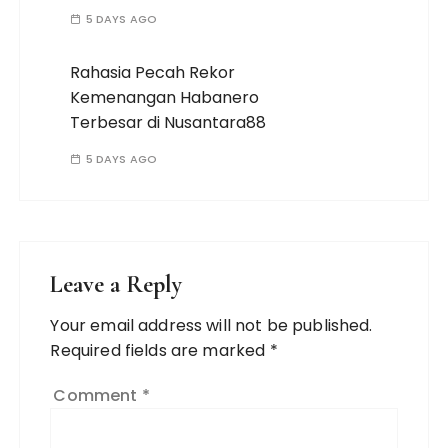
5 DAYS AGO
Rahasia Pecah Rekor
Kemenangan Habanero
Terbesar di Nusantara88
5 DAYS AGO
Leave a Reply
Your email address will not be published.
Required fields are marked
*
Comment
*