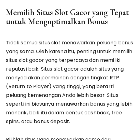
Memilih Situs Slot Gacor yang Tepat
untuk Mengoptimalkan Bonus
Tidak semua situs slot menawarkan peluang bonus
yang sama. Oleh karena itu, penting untuk memilih
situs slot gacor yang terpercaya dan memiliki
reputasi baik. Situs slot gacor adalah situs yang
menyediakan permainan dengan tingkat RTP
(Return to Player) yang tinggi, yang berarti
peluang kemenangan Anda lebih besar. Situs
seperti ini biasanya menawarkan bonus yang lebih
menarik, baik itu dalam bentuk cashback, free
spins, atau bonus deposit.
Pilihlah situs yang menawarkan game dari