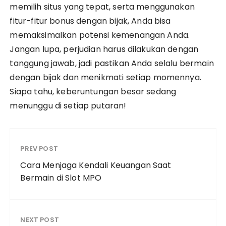
memilih situs yang tepat, serta menggunakan
fitur-fitur bonus dengan bijak, Anda bisa
memaksimalkan potensi kemenangan Anda.
Jangan lupa, perjudian harus dilakukan dengan
tanggung jawab, jadi pastikan Anda selalu bermain
dengan bijak dan menikmati setiap momennya.
Siapa tahu, keberuntungan besar sedang
menunggu di setiap putaran!
PREV POST
Cara Menjaga Kendali Keuangan Saat
Bermain di Slot MPO
NEXT POST