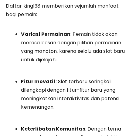
Daftar king138 memberikan sejumlah manfaat
bagi pemain:
Variasi Permainan
:
Pemain tidak akan
merasa bosan dengan pilihan permainan
yang monoton, karena selalu ada slot baru
untuk dijelajahi.
Fitur Inovatif
:
Slot terbaru seringkali
dilengkapi dengan fitur-fitur baru yang
meningkatkan interaktivitas dan potensi
kemenangan.
Keterlibatan Komunitas
:
Dengan tema