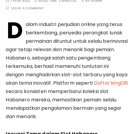
1 YEAR AGO
READ TIME:
2 MINUTES
BY
ADMIN
LEAVE A COMMENT
D
alam industri perjudian online yang terus
berkembang, penyedia perangkat lunak
permainan dituntut untuk selalu berinovasi
agar tetap relevan dan menarik bagi pemain.
Habanero, sebagai salah satu pengembang
terkemuka, berhasil memenuhi tuntutan ini
dengan menghadirkan slot-slot terbaru yang kaya
akan tema inovatif.
Platform seperti
Daftar king138
secara konsisten memperbarui koleksi slot
Habanero mereka, memastikan pemain selalu
mendapatkan pengalaman bermain yang segar
dan menarik.
Inovasi Tema dalam Slot Habanero