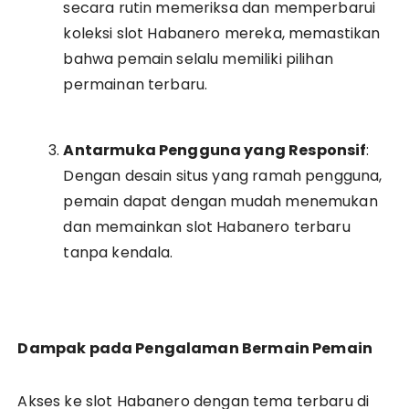
secara rutin memeriksa dan memperbarui
koleksi slot Habanero mereka, memastikan
bahwa pemain selalu memiliki pilihan
permainan terbaru.
Antarmuka Pengguna yang Responsif
:
Dengan desain situs yang ramah pengguna,
pemain dapat dengan mudah menemukan
dan memainkan slot Habanero terbaru
tanpa kendala.
Dampak pada Pengalaman Bermain Pemain
Akses ke slot Habanero dengan tema terbaru di