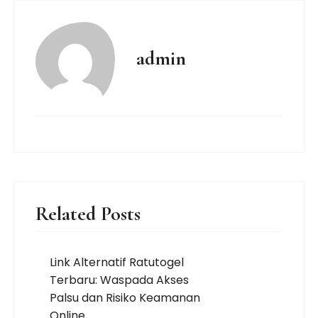
admin
Related Posts
Link Alternatif Ratutogel
Terbaru: Waspada Akses
Palsu dan Risiko Keamanan
Online