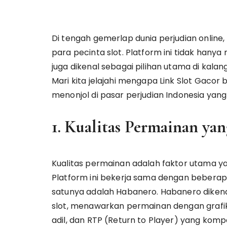
Di tengah gemerlap dunia perjudian online,
para pecinta slot. Platform ini tidak hany
juga dikenal sebagai pilihan utama di kal
Mari kita jelajahi mengapa Link Slot Gaco
menonjol di pasar perjudian Indonesia yan
1. Kualitas Permainan ya
Kualitas permainan adalah faktor utama ya
Platform ini bekerja sama dengan beberap
satunya adalah Habanero. Habanero dikenal
slot, menawarkan permainan dengan graf
adil, dan RTP (Return to Player) yang kompet