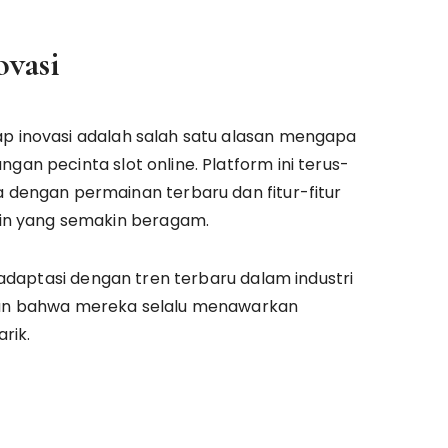
ovasi
ap inovasi adalah salah satu alasan mengapa
gan pecinta slot online. Platform ini terus-
engan permainan terbaru dan fitur-fitur
n yang semakin beragam.
daptasi dengan tren terbaru dalam industri
ikan bahwa mereka selalu menawarkan
rik.