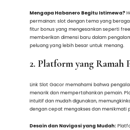
Mengapa Habanero Begitu Istimewa?
H
permainan: slot dengan tema yang beragam,
fitur bonus yang mengesankan seperti free 
memberikan dimensi baru dalam pengala
peluang yang lebih besar untuk menang.
2. Platform yang Ramah 
Link Slot Gacor memahami bahwa pengala
menarik dan mempertahankan pemain. Pla
intuitif dan mudah digunakan, memungkink
dengan cepat mengakses dan menikmati 
Desain dan Navigasi yang Mudah:
Platf