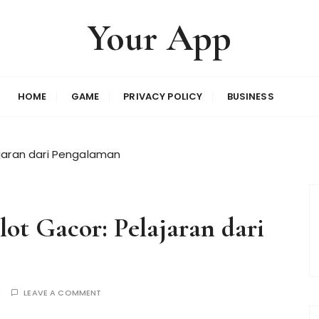
Your App
HOME
GAME
PRIVACY POLICY
BUSINESS
ajaran dari Pengalaman
ot Gacor: Pelajaran dari
N
LEAVE A COMMENT