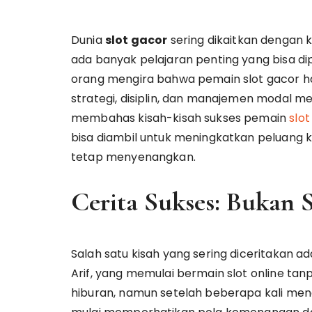
Dunia
slot gacor
sering dikaitkan dengan 
ada banyak pelajaran penting yang bisa d
orang mengira bahwa pemain slot gacor 
strategi, disiplin, dan manajemen modal m
membahas kisah-kisah sukses pemain
slot
bisa diambil untuk meningkatkan peluan
tetap menyenangkan.
Cerita Sukses: Bukan
Salah satu kisah yang sering diceritakan
Arif, yang memulai bermain slot online tan
hiburan, namun setelah beberapa kali m