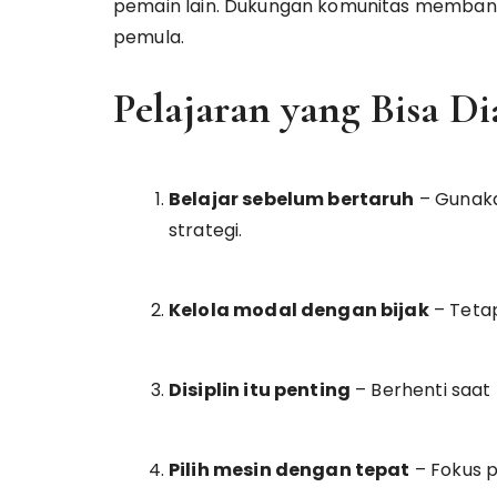
pemain lain. Dukungan komunitas membant
pemula.
Pelajaran yang Bisa D
Belajar sebelum bertaruh
– Gunak
strategi.
Kelola modal dengan bijak
– Teta
Disiplin itu penting
– Berhenti saat
Pilih mesin dengan tepat
– Fokus 