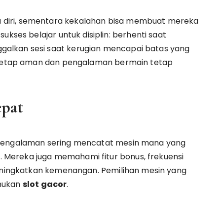
diri, sementara kekalahan bisa membuat mereka
ukses belajar untuk disiplin: berhenti saat
alkan sesi saat kerugian mencapai batas yang
l tetap aman dan pengalaman bermain tetap
epat
rpengalaman sering mencatat mesin mana yang
Mereka juga memahami fitur bonus, frekuensi
meningkatkan kemenangan. Pemilihan mesin yang
emukan
slot gacor
.