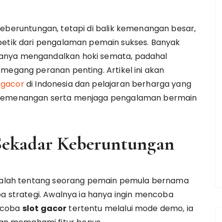
keberuntungan, tetapi di balik kemenangan besar,
ipetik dari pengalaman pemain sukses. Banyak
hanya mengandalkan hoki semata, padahal
emegang peranan penting. Artikel ini akan
 gacor
di Indonesia dan pelajaran berharga yang
g kemenangan serta menjaga pengalaman bermain
 Sekadar Keberuntungan
 adalah tentang seorang pemain pemula bernama
pa strategi. Awalnya ia hanya ingin mencoba
encoba
slot gacor
tertentu melalui mode demo, ia