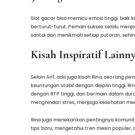
Slot gacor bisa memicu emosi tinggi, ba
berturut-turut. Pemain sukses selalu men
santai dan menikmati setiap putaran, sehi
Kisah Inspiratif Lainn
Selain Arif, ada juga kisah Rina, seorang 
keuntungan stabil dengan disiplin tinggi. R
dengan RTP tinggi, dan bermain dalam duras
menghindari stres, menjaga kesehatan ment
Rina juga menekankan pentingnya komunita
tips baru, mengetahui tren mesin populer