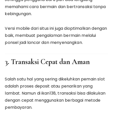
memahami cara bermain dan bertransaksi tanpa
kebingungan.
Versi mobile dari situs ini juga dioptimalkan dengan
baik, membuat pengalaman bermain melalui
ponsel jadi lancar dan menyenangkan.
3.
Transaksi Cepat dan Aman
Salah satu hal yang sering dikeluhkan pemain slot
adalah proses deposit atau penarikan yang
lambat. Namun di ikan138, transaksi bisa dilakukan
dengan cepat menggunakan berbagai metode
pembayaran.