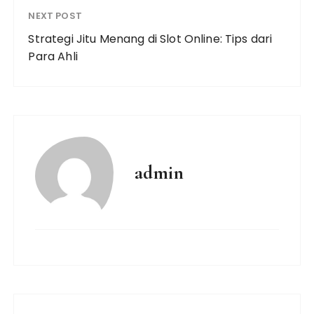
NEXT POST
Strategi Jitu Menang di Slot Online: Tips dari
Para Ahli
admin