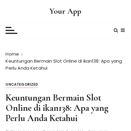
S
Your App
k
i
p
t
o
c
Home
o
Keuntungan Bermain Slot Online di ikan138: Apa yang
n
Perlu Anda Ketahui
t
e
n
UNCATEGORIZED
t
Keuntungan Bermain Slot
Online di ikan138: Apa yang
Perlu Anda Ketahui