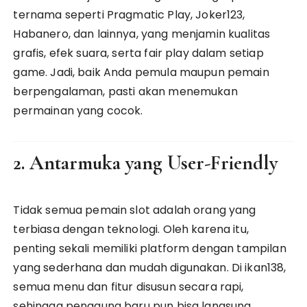
ternama seperti Pragmatic Play, Joker123,
Habanero, dan lainnya, yang menjamin kualitas
grafis, efek suara, serta fair play dalam setiap
game. Jadi, baik Anda pemula maupun pemain
berpengalaman, pasti akan menemukan
permainan yang cocok.
2.
Antarmuka yang User-Friendly
Tidak semua pemain slot adalah orang yang
terbiasa dengan teknologi. Oleh karena itu,
penting sekali memiliki platform dengan tampilan
yang sederhana dan mudah digunakan. Di ikan138,
semua menu dan fitur disusun secara rapi,
sehingga pengguna baru pun bisa langsung