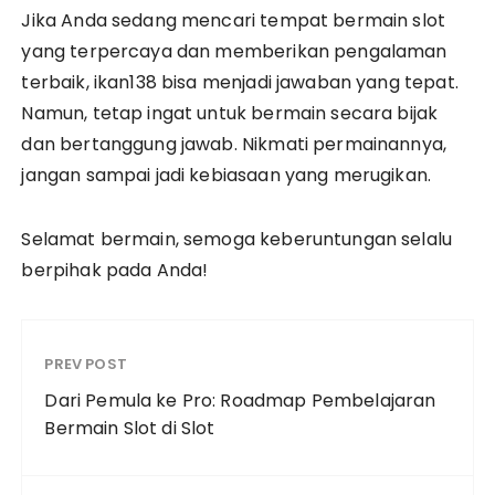
Jika Anda sedang mencari tempat bermain slot
yang terpercaya dan memberikan pengalaman
terbaik, ikan138 bisa menjadi jawaban yang tepat.
Namun, tetap ingat untuk bermain secara bijak
dan bertanggung jawab. Nikmati permainannya,
jangan sampai jadi kebiasaan yang merugikan.
Selamat bermain, semoga keberuntungan selalu
berpihak pada Anda!
PREV POST
Dari Pemula ke Pro: Roadmap Pembelajaran
Bermain Slot di Slot