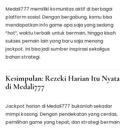
Medali777 memiliki komunitas aktif di berbagai
platform sosial. Dengan bergabung, kamu bisa
mendapatkan info game apa saja yang sedang
“hot”, waktu terbaik untuk bermain, hingga kisah
sukses pemain lain yang baru saja menang
jackpot. Ini bisa jadi sumber inspirasi sekaligus
bahan strategi.
Kesimpulan: Rezeki Harian Itu Nyata
di Medali777
Jackpot harian di Medali777 bukanlah sekadar
mimpi kosong. Dengan pendekatan yang cerdas,
pemilihan game yang tepat, dan strategi bermain