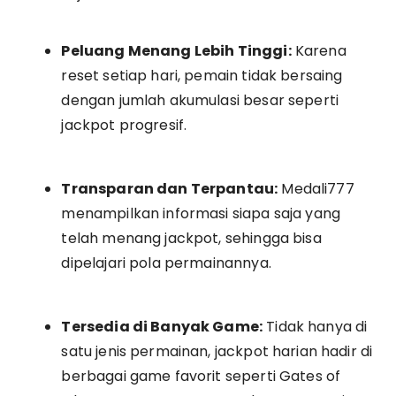
Peluang Menang Lebih Tinggi:
Karena
reset setiap hari, pemain tidak bersaing
dengan jumlah akumulasi besar seperti
jackpot progresif.
Transparan dan Terpantau:
Medali777
menampilkan informasi siapa saja yang
telah menang jackpot, sehingga bisa
dipelajari pola permainannya.
Tersedia di Banyak Game:
Tidak hanya di
satu jenis permainan, jackpot harian hadir di
berbagai game favorit seperti Gates of