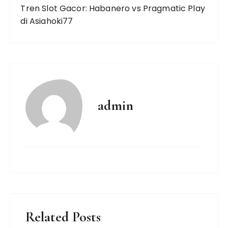
Tren Slot Gacor: Habanero vs Pragmatic Play
di Asiahoki77
admin
Related Posts