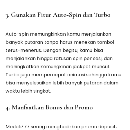
3.
Gunakan Fitur Auto-Spin dan Turbo
Auto-spin memungkinkan kamu menjalankan
banyak putaran tanpa harus menekan tombol
terus-menerus. Dengan begitu, kamu bisa
menjalankan hingga ratusan spin per sesi, dan
meningkatkan kemungkinan jackpot muncul.
Turbo juga mempercepat animasi sehingga kamu
bisa menyelesaikan lebih banyak putaran dalam
waktu lebih singkat.
4.
Manfaatkan Bonus dan Promo
Medali777 sering menghadirkan promo deposit,