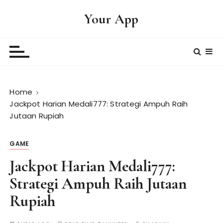
S
Your App
k
i
p
t
o
c
Home
o
Jackpot Harian Medali777: Strategi Ampuh Raih
n
Jutaan Rupiah
t
e
n
GAME
t
Jackpot Harian Medali777:
Strategi Ampuh Raih Jutaan
Rupiah