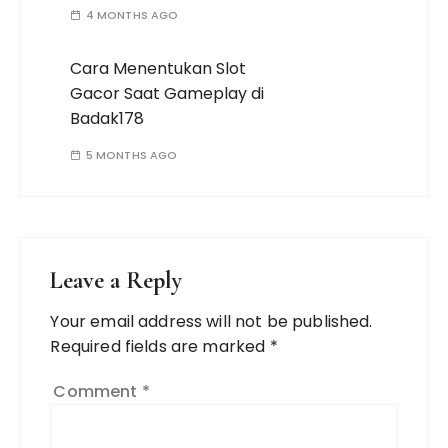
4 MONTHS AGO
Cara Menentukan Slot
Gacor Saat Gameplay di
Badak178
5 MONTHS AGO
Leave a Reply
Your email address will not be published.
Required fields are marked
*
Comment
*