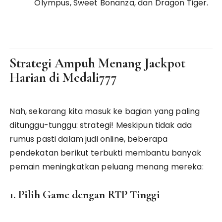
Olympus, Sweet Bonanza, dan Dragon Tiger.
Strategi Ampuh Menang Jackpot
Harian di Medali777
Nah, sekarang kita masuk ke bagian yang paling
ditunggu-tunggu: strategi! Meskipun tidak ada
rumus pasti dalam judi online, beberapa
pendekatan berikut terbukti membantu banyak
pemain meningkatkan peluang menang mereka:
1.
Pilih Game dengan RTP Tinggi