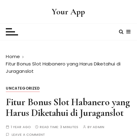
S
Your App
k
i
p
t
o
c
Home
o
Fitur Bonus Slot Habanero yang Harus Diketahui di
n
Juraganslot
t
e
n
UNCATEGORIZED
t
Fitur Bonus Slot Habanero yang
Harus Diketahui di Juraganslot
1 YEAR AGO
READ TIME:
3 MINUTES
BY
ADMIN
LEAVE A COMMENT