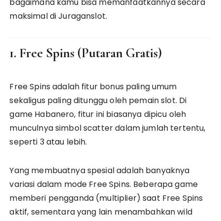
bagaimana kamu bisa memanfaatkannya secara
maksimal di Juraganslot.
1.
Free Spins (Putaran Gratis)
Free Spins adalah fitur bonus paling umum
sekaligus paling ditunggu oleh pemain slot. Di
game Habanero, fitur ini biasanya dipicu oleh
munculnya simbol scatter dalam jumlah tertentu,
seperti 3 atau lebih.
Yang membuatnya spesial adalah banyaknya
variasi dalam mode Free Spins. Beberapa game
memberi pengganda (multiplier) saat Free Spins
aktif, sementara yang lain menambahkan wild