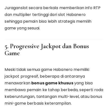
Juraganslot secara berkala memberikan info RTP
dan multiplier tertinggi dari slot Habanero
sehingga pemain bisa lebih strategis memilih
game yang sesuai.
5.
Progressive Jackpot dan Bonus
Game
Meski tidak semua game Habanero memiliki
jackpot progresif, beberapa di antaranya
menawarkan
bonus game khusus
yang bisa
membawa pemain ke tahap berbeda, seperti roda
keberuntungan, tantangan multi-level, atau bonus
mini-game berbasis keterampilan.