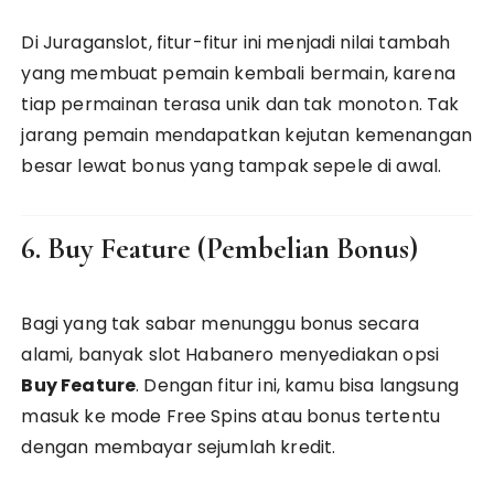
Di Juraganslot, fitur-fitur ini menjadi nilai tambah
yang membuat pemain kembali bermain, karena
tiap permainan terasa unik dan tak monoton. Tak
jarang pemain mendapatkan kejutan kemenangan
besar lewat bonus yang tampak sepele di awal.
6.
Buy Feature (Pembelian Bonus)
Bagi yang tak sabar menunggu bonus secara
alami, banyak slot Habanero menyediakan opsi
Buy Feature
. Dengan fitur ini, kamu bisa langsung
masuk ke mode Free Spins atau bonus tertentu
dengan membayar sejumlah kredit.