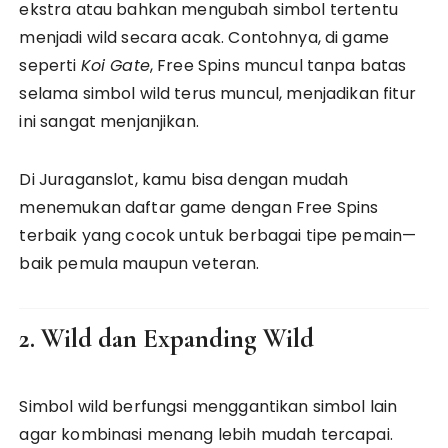
ekstra atau bahkan mengubah simbol tertentu
menjadi wild secara acak. Contohnya, di game
seperti
Koi Gate
, Free Spins muncul tanpa batas
selama simbol wild terus muncul, menjadikan fitur
ini sangat menjanjikan.
Di Juraganslot, kamu bisa dengan mudah
menemukan daftar game dengan Free Spins
terbaik yang cocok untuk berbagai tipe pemain—
baik pemula maupun veteran.
2.
Wild dan Expanding Wild
Simbol wild berfungsi menggantikan simbol lain
agar kombinasi menang lebih mudah tercapai.