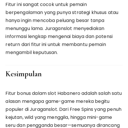
Fitur ini sangat cocok untuk pemain
berpengalaman yang punya strategi khusus atau
hanya ingin mencoba peluang besar tanpa
menunggu lama. Juraganslot menyediakan
informasi lengkap mengenai biaya dan potensi
return dari fitur ini untuk membantu pemain
mengambil keputusan.
Kesimpulan
Fitur bonus dalam slot Habanero adalah salah satu
alasan mengapa game-game mereka begitu
populer di Juraganslot. Dari Free Spins yang penuh
kejutan, wild yang menggila, hingga mini-game
seru dan pengganda besar—semuanya dirancang